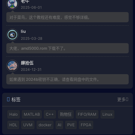
老牛
2025-06-01
对于菜鸟，这个教程还有难度，感觉不够详细。
liu
2025-03-28
大佬，amd5000.rom 下载不了。
肆拾伍
2024-12-31
如果遇到 2024b密钥不正确，请查看网盘中的文件。
标签
更多
Halo
MATLAB
C++
购物狂
FIFO/RAM
Linux
HDL
UVM
docker
AI
PVE
FPGA