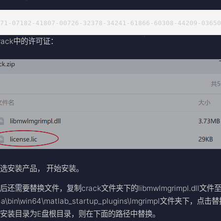
471-07182-41807-00726-32378-34241-61866-60308-44209-0365
rack中的许可证：
选安装产品， 开始安装。
后还需要替换文件，复制crack文件夹下的libmwlmgrimpl.dll文件
4a\bin\win64\matlab_startup_plugins\lmgrimpl文件夹下，点
安装目录为E盘根目录，则在下面的路径中替换。