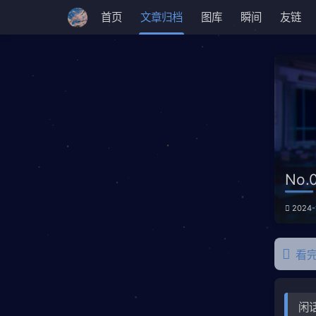
首页
文章归档
图库
瞬间
友链
No.
2024-
看
闲