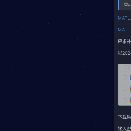
责
MATL
MATL
应求
以20
下载后
输入密