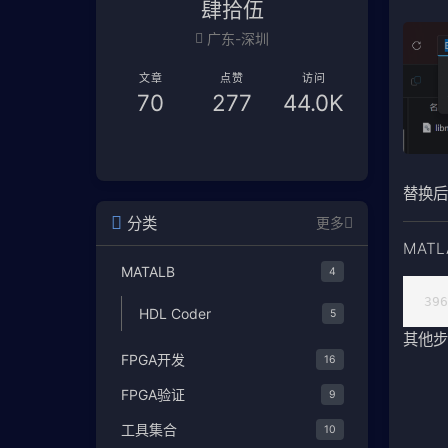
肆拾伍
广东-深圳
文章
点赞
访问
70
277
44.0K
替换
分类
更多
MATL
MATALB
4
39
HDL Coder
5
其他
FPGA开发
16
FPGA验证
9
工具集合
10