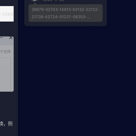
39676-02743-14813-63132-22122-
0-51035-48216-24734-36781-57695-35731-64525-44540-57877-
21739-42724-01237-08353-
51560-41813-30272-46436-
42021-53831-05395-21684-
43572-58789-40638-42099-
40160-19797-60670-44428-39867
Invalid Activation Key, 求博主解惑帮
助
至
击替换，例