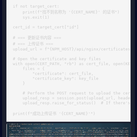
if not target_cert:

    print(f"找不到名称为 '{CERT_NAME}' 的证书")

    sys.exit(1)

cert_id = target_cert["id"]

# === 更新证书内容 ===

# === 上传证书 ===

upload_url = f"{NPM_HOST}/api/nginx/certificates/{c
# Open the certificate and key files

with open(CERT_PATH, "rb") as cert_file, open(KEY_P
    files = {

        "certificate": cert_file,

        "certificate_key": key_file

    }

    # Perform the POST request to upload the certif
    upload_resp = session.post(upload_url, headers=
    upload_resp.raise_for_status()  # If there's an
print(f"成功上传证书 '{CERT_NAME}'")