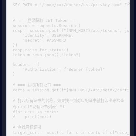
KEY_PATH = "/home/xxx/docker/ssl/privkey.pem" #私钥
# === 登录获取 JWT Token ===

session = requests.Session()

resp = session.post(f"{NPM_HOST}/api/tokens", json=
    "identity": USERNAME,

    "secret": PASSWORD

})

resp.raise_for_status()

token = resp.json()["token"]

headers = {

    "Authorization": f"Bearer {token}"

}

# === 获取所有证书 ===

certs = session.get(f"{NPM_HOST}/api/nginx/certific
# 打印所有证书的名称，如果找不到对应的证书就打印出来检查

#print("现有证书列表：")

#for cert in certs:

#    print(cert)

# 查找目标证书

target_cert = next((c for c in certs if c["nice_nam