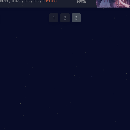
10-13
878
0
0
111.8℃
据在一次升级中丢失了，当时有Halo博客后
踩坑集
的备份数据，但是只要点击恢复博客系统就会卡
0篇博客就这么丢失了。不过正好也想清理一
1
2
3
前写的过时了