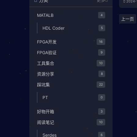
分类
更多
2024-
后，数
台中
MATALB
4
死，5
上一页
下以
HDL Coder
5
FPGA开发
16
FPGA验证
9
工具集合
10
资源分享
8
踩坑集
22
PT
0
好物开箱
3
阅读笔记
10
Serdes
6