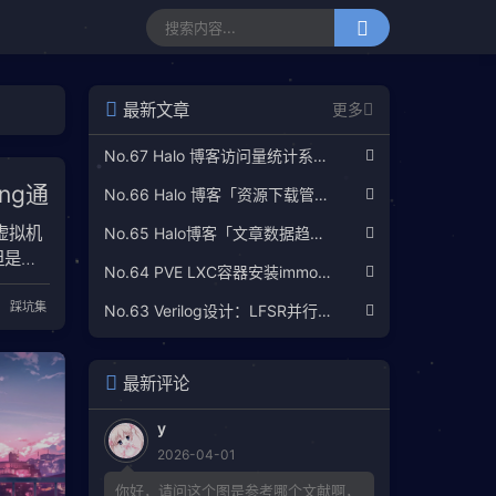
最新文章
更多
No.67 Halo 博客访问量统计系统：Umami 自托管部署完整教程
ng通
No.66 Halo 博客「资源下载管理」插件 · 配置指南与使用说明
虚拟机
No.65 Halo博客「文章数据趋势分析」插件使用指南
但是这
No.64 PVE LXC容器安装immortalwrt(OpenWRT)
做穿透
： 为
踩坑集
No.63 Verilog设计：LFSR并行加解扰实现
后恢复
 问
最新评论
y
2026-04-01
你好，请问这个图是参考哪个文献啊，