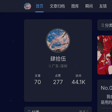
首页
文章归档
图库
瞬间
友链
分
肆拾伍
广东-深圳
文章
点赞
访问
70
277
44.1K
No
我
是用的
换成了