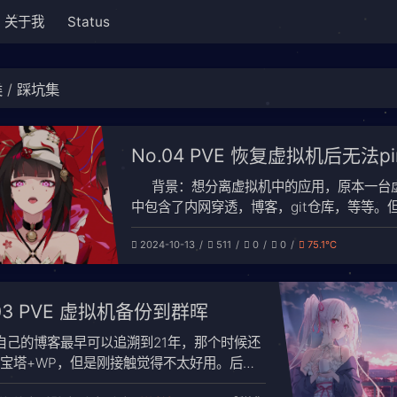
关于我
Status
类
踩坑集
No.04 PVE 恢复虚拟机后无法pi
背景：想分离虚拟机中的应用，原本一台
中包含了内网穿透，博客，git仓库，等等。
次为了数据安全，计划全部分离开，一台专门
2024-10-13
511
0
0
75.1℃
和转发，一台做博客，一台做代码仓库。 场景
了快速分离应用，只需要备份原有虚拟机，然
出多台相同的机器，删除不需要的功能即可。
.03 PVE 虚拟机备份到群晖
题： 虚拟机恢复之后，能够
自己的博客最早可以追溯到21年，那个时候还
宝塔+WP，但是刚接触觉得不太好用。后来
群晖本地docker+Halo，安全运行了2年之